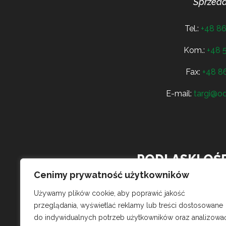
Sprzeda
Tel.:
+48 86
Kom.:
+48 
Fax:
+48 86
E-mail:
targi@od
PODLASKI OŚ
Cenimy prywatność użytkowników
Szepietowo-Wawrzyńce 64,
Używamy plików cookie, aby poprawić jakość
18-210 Szepietowo,
przeglądania, wyświetlać reklamy lub treści dostosowane
do indywidualnych potrzeb użytkowników oraz analizowa
woj. podlaskie