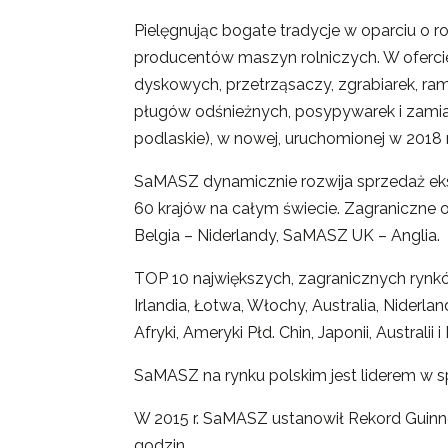
Pielęgnując bogate tradycje w oparciu o ro
producentów maszyn rolniczych. W oferci
dyskowych, przetrząsaczy, zgrabiarek, ra
pługów odśnieżnych, posypywarek i zamiat
podlaskie), w nowej, uruchomionej w 2018 r
SaMASZ dynamicznie rozwija sprzedaż eks
60 krajów na całym świecie. Zagraniczne
Belgia – Niderlandy, SaMASZ UK – Anglia.
TOP 10 największych, zagranicznych rynkó
Irlandia, Łotwa, Włochy, Australia, Nider
Afryki, Ameryki Płd. Chin, Japonii, Australii 
SaMASZ na rynku polskim jest liderem w sp
W 2015 r. SaMASZ ustanowił Rekord Guin
godzin.