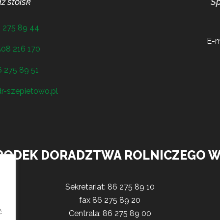
ż stoisk
Sp
 275 89 44
E-m
508 216 170
 275 89 51
r-szepietowo.pl
RODEK DORADZTWA ROLNICZEGO W
Sekretariat: 86 275 89 10
fax 86 275 89 20
ć
Centrala: 86 275 89 00