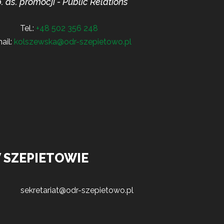
. ds. promocji - Public Relations
Tel.:
+48 502 356 248
ail:
kolszewska@odr-szepietowo.pl
 SZEPIETOWIE
sekretariat@odr-szepietowo.pl