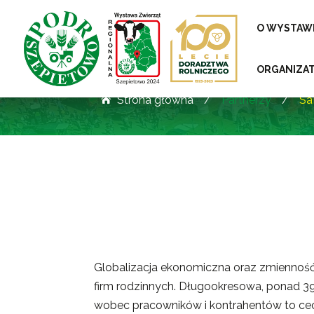
Skip
to
O WYSTAW
content
ORGANIZA
Strona główna
/
Partnerzy
/
S

Globalizacja ekonomiczna oraz zmiennoś
firm rodzinnych. Długookresowa, ponad 39 l
wobec pracowników i kontrahentów to ce