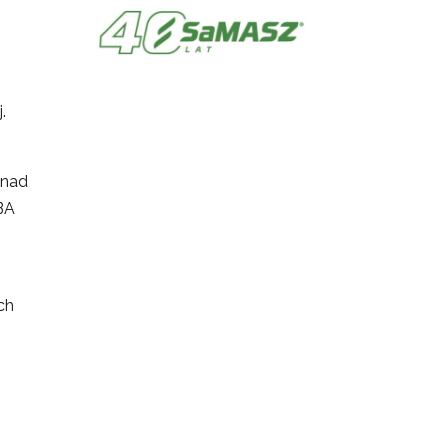
,
.
onad
BA
ch