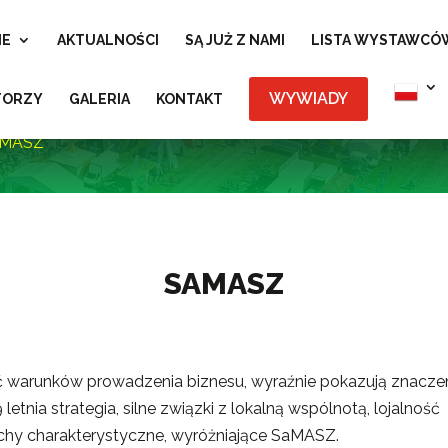
IE
AKTUALNOŚCI
SĄ JUŻ Z NAMI
LISTA WYSTAWCÓ
WYWIADY
TORZY
GALERIA
KONTAKT
aMASZ
SAMASZ
ć warunków prowadzenia biznesu, wyraźnie pokazują znacze
etnia strategia, silne związki z lokalną wspólnotą, lojalność
chy charakterystyczne, wyróżniające SaMASZ.