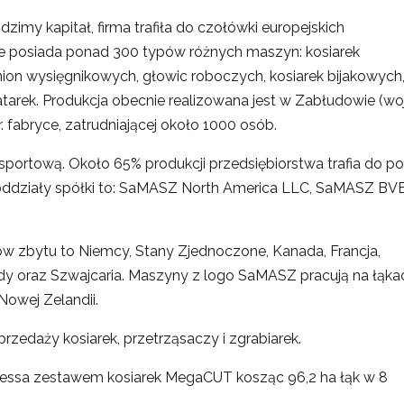
dzimy kapitał, firma trafiła do czołówki europejskich
e posiada ponad 300 typów różnych maszyn: kosiarek
mion wysięgnikowych, głowic roboczych, kosiarek bijakowych
arek. Produkcja obecnie realizowana jest w Zabłudowie (woj
. fabryce, zatrudniającej około 1000 osób.
portową. Około 65% produkcji przedsiębiorstwa trafia do p
 oddziały spółki to: SaMASZ North America LLC, SaMASZ BV
w zbytu to Niemcy, Stany Zjednoczone, Kanada, Francja,
landy oraz Szwajcaria. Maszyny z logo SaMASZ pracują na łąka
i Nowej Zelandii.
rzedaży kosiarek, przetrząsaczy i zgrabiarek.
nessa zestawem kosiarek MegaCUT kosząc 96,2 ha łąk w 8