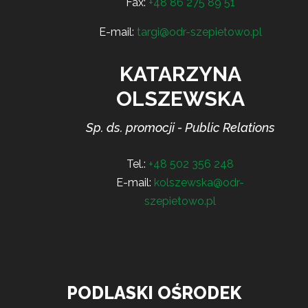
Fax:
+48 86 275 89 51
E-mail:
targi@odr-szepietowo.pl
KATARZYNA
OLSZEWSKA
Sp. ds. promocji - Public Relations
Tel.:
+48 502 356 248
E-mail:
kolszewska@odr-
szepietowo.pl
PODLASKI OŚRODEK