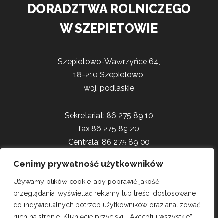
DORADZTWA ROLNICZEGO
W SZEPIETOWIE
Szepietowo-Wawrzyńce 64,
18-210 Szepietowo,
woj. podlaskie
Sekretariat: 86 275 89 10
fax 86 275 89 20
Centrala: 86 275 89 00
Cenimy prywatność użytkowników
sekretariat@odr-szepietowo.pl
Używamy plików cookie, aby poprawić jakość
przeglądania, wyświetlać reklamy lub treści dostosowane
do indywidualnych potrzeb użytkowników oraz analizować
ruch na stronie. Kliknięcie przycisku „Akceptuj wszystkie”