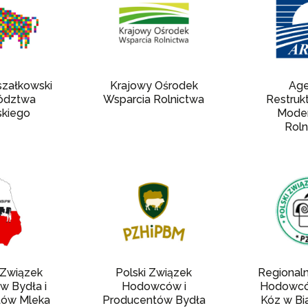
szałkowski
Krajowy Ośrodek
Age
ództwa
Wsparcia Rolnictwa
Restrukt
skiego
Moder
Roln
 Związek
Polski Związek
Regional
 Bydła i
Hodowców i
Hodowcó
tów Mleka
Producentów Bydła
Kóz w Bi