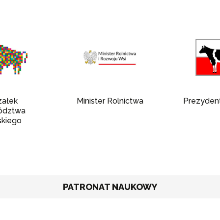
załek
Minister Rolnictwa
Prezyden
ództwa
skiego
PATRONAT NAUKOWY