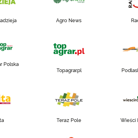
adzieja
Agro News
Ra
r Polska
Topagrar.pl
Podlas
lta
Teraz Pole
Wieści 