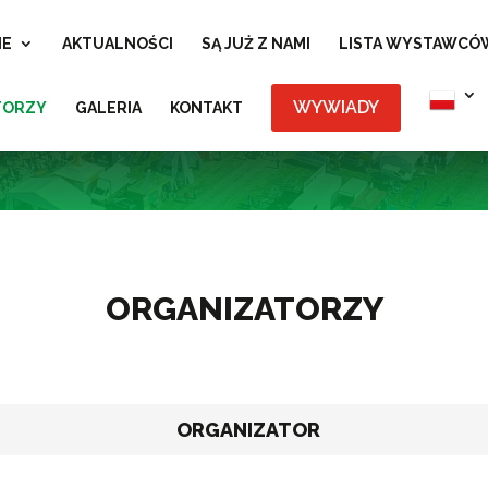
IE
AKTUALNOŚCI
SĄ JUŻ Z NAMI
LISTA WYSTAWCÓ
WYWIADY
TORZY
GALERIA
KONTAKT
ORGANIZATORZY
ORGANIZATOR