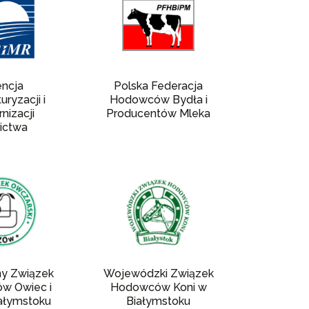
ncja
Polska Federacja
uryzacji i
Hodowców Bydła i
nizacji
Producentów Mleka
ictwa
ny Związek
Wojewódzki Związek
w Owiec i
Hodowców Koni w
ałymstoku
Białymstoku