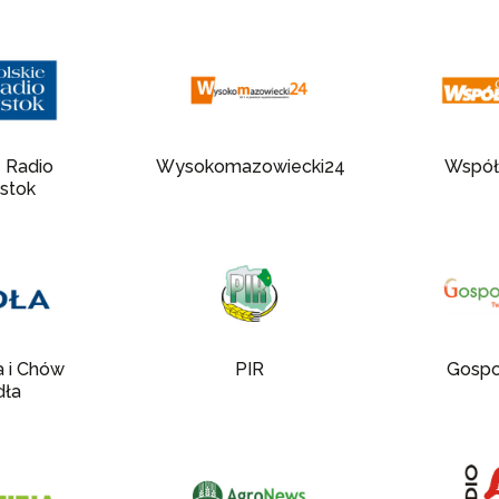
e Radio
Wysokomazowiecki24
Współ
ystok
 i Chów
PIR
Gospo
dła