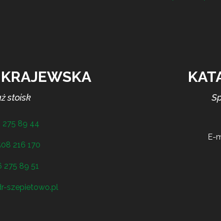
 KRAJEWSKA
KAT
ż stoisk
Sp
 275 89 44
E-m
508 216 170
 275 89 51
r-szepietowo.pl