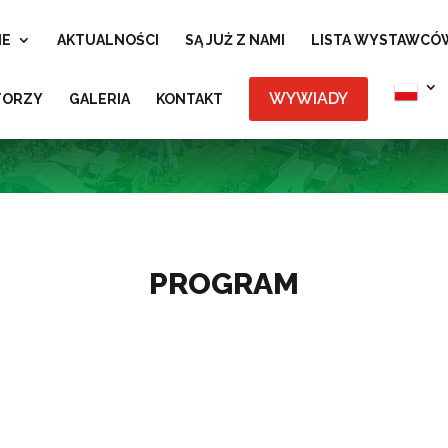
IE
AKTUALNOŚCI
SĄ JUŻ Z NAMI
LISTA WYSTAWCÓ
WYWIADY
TORZY
GALERIA
KONTAKT
PROGRAM