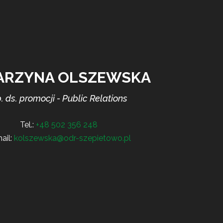
ARZYNA OLSZEWSKA
. ds. promocji - Public Relations
Tel.:
+48 502 356 248
ail:
kolszewska@odr-szepietowo.pl